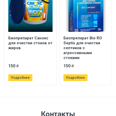
Биопрепарат Санэкс
Биопрепарат Bio RO
для очистки стоков от
Septix для очистки
жиров
септиков с
агрессивными
стоками
150 ₴
150 ₴
Подробнее
Подробнее
Контакты